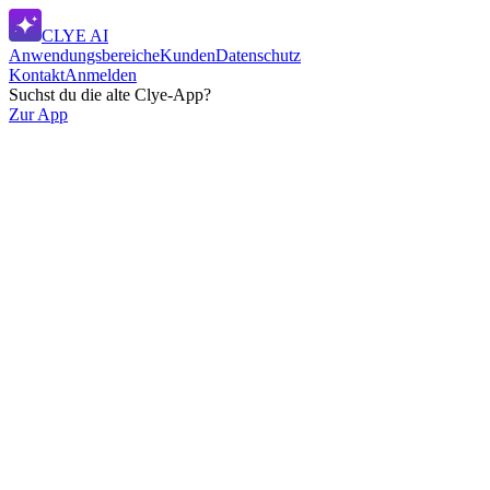
CLYE AI
Anwendungsbereiche
Kunden
Datenschutz
Kontakt
Anmelden
Suchst du die alte Clye-App?
Zur App
Made in Germany
EU-Hosting
KI für den Mittelstand
Private Cloud
Made in Germany
EU-Hosting
KI für den Mittelstand
Private Cloud